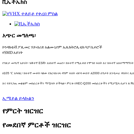
ቪኤችኤክስ
አጭር መግለጫ፡
ኮንዳክቲቭ ፖሊመር ሃይብሪድ አልሙኒየም ኤሌክትሮሊቲክ ካፓሲተሮች
የSMD አይነት
የገጽታ መጫኛ አይነት፣ ዝቅተኛ ESR፣ አነስተኛ መጠን፣ ከፍተኛ የሚፈቀድ የሞገድ ፍሰት እና ከፍተኛ አስተማማኝነት
በ105 ℃ አካባቢ፣ ከፍተኛ ሙቀት ባለው የእርሳስ-ነጻ ዳግም ፍሰት ብየዳ ውስጥ ለ2000 ሰዓታት እንዲሠራ ዋስትና ሊ
እና የድንጋጤ መቋቋም መስፈርቶችን ማሟላት ይችላል። ምርቱ የAEC-Q200 መስፈርቶችን የሚያሟላ ሲሆን ለ R
ኢሜይል ይላኩልን
የምርት ዝርዝር
የመደበኛ ምርቶች ዝርዝር