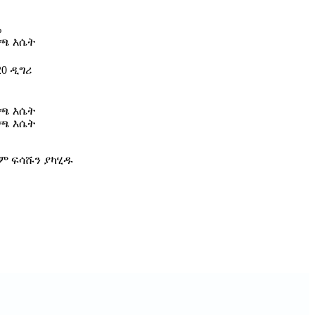
%
ለጫ እሴት
20 ዲግሪ
ለጫ እሴት
ለጫ እሴት
ያም ፍሳሹን ያካሂዱ