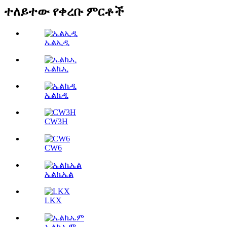
ተለይተው የቀረቡ ምርቶች
ኤልኢዲ
ኤልኬኢ
ኤልኬዲ
CW3H
CW6
ኤልኬኤል
LKX
ኤልኬኤም