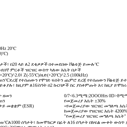
0Hz 20
℃
0)
℃
)
) በታች፣ በ20 ላይ ለ2 ደቂቃዎች በተመደበው ቮልቴጅ ይሙሉ
℃
ደበኛ ምርቶች ዝርዝር ውስጥ ካለው እሴት በታች
(+20
℃
)^2.0፤ Z(-55
℃
)/ዜድ(+20
℃
)^2.5 (100kHz)
ጠን
℃
ደረጃ የተሰጠውን የሞገድ ፍሰትን ጨምሮ ደረጃ የተሰጠውን ቮልቴጅ ይተ
H ይቆያሉ፣ ከዚያም ለ16/ሰዓት በ2 ኩርባዎች ስር ያስቀምጡት እና ከዚያ ይሞክ
ት ዘመን
0/7<6.3ሚሜ:2OOOHrs 0D>8ሚ
ጠን
የመጀመሪያ እሴት ±30%
ይ መቋቋም (ESR)
«የመጀመሪያው ዝርዝር መግለጫ እሴት
ከመጀመሪያው የዝርዝር እሴት 4200
"የመጀመሪያ ዝርዝር መግለጫ እሴት"
ምጡ
℃
ለ1000 ሰዓታት፣ ከመሞከርዎ በፊት ለ16 ሰዓታት በክፍል ሙቀት ውስጥ