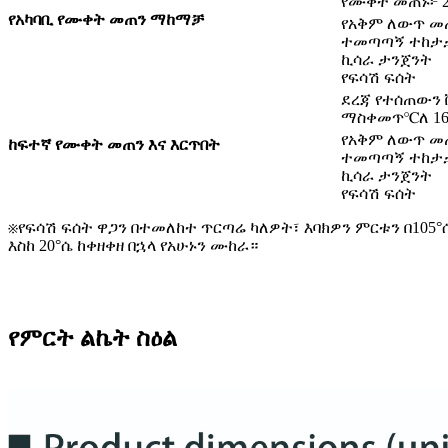
የሙቀት መጠኑ፦ 
የአካባቢ የሙቀት መጠን ማከማቻ
የአቅም ለውጥ መ
ተመጣጣኝ ተከታታ
ኪሳራ ታንጀንት
የፍሳሽ ፍሰት
ደረጃ የተሰጠውን ቮ
ማስቀመጥ
℃
ለ 1
የአቅም ለውጥ መ
ከፍተኛ የሙቀት መጠን እና እርጥበት
ተመጣጣኝ ተከታታ
ኪሳራ ታንጀንት
የፍሳሽ ፍሰት
※የፍሳሽ ፍሰት ዋጋን በተመለከተ ጥርጣሬ ካለዎት፣ እባክዎን ምርቱን በ105
እስከ 20°ሴ ከቀዘቀዘ በኋላ የአሁኑን ሙከራ።
የምርት ልኬት ስዕል