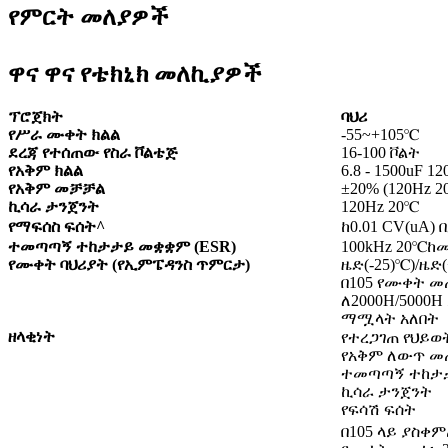
የምርት መለያዎች
ዋና ዋና የቴክኒክ መለኪያዎች
ፕሮጀክት
ባህሪ
የሥራ ሙቀት ክልል
-55~+105
℃
ደረጃ የተሰጠው የስራ ቮልቴጅ
16-100 ቮልት
የአቅም ክልል
6.8 - 1500uF 12
የአቅም መቻቻል
±20% (120Hz 2
ኪሳራ ታንጀንት
120Hz 20
℃
የማፍሰስ ፍሰት^
ከ0.01 CV(uA
ተመጣጣኝ ተከታታይ መቋቋም (ESR)
100kHz 20
℃
ከመ
የሙቀት ባህሪያት (የኢምፔዳንስ ጥምርታ)
ዜድ(-25)
℃
)/ዜድ
በ105 የሙቀት መ
ለ2000H/5000
ማሟላት አለበት
ዘላቂነት
የተረጋገጠ የህይወ
የአቅም ለውጥ መ
ተመጣጣኝ ተከታታ
ኪሳራ ታንጀንት
የፍሳሽ ፍሰት
በ105 ላይ ያስቀ