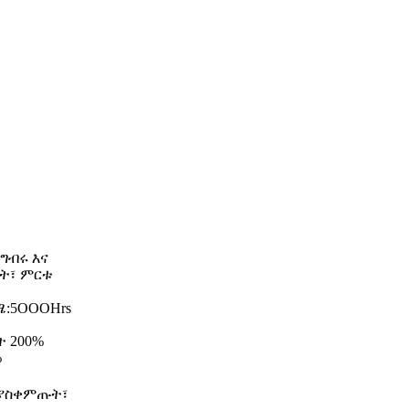
ግብሩ እና
ሩት፣ ምርቱ
ሜ:5OOOHrs
 200%
%
 ያስቀምጡት፣