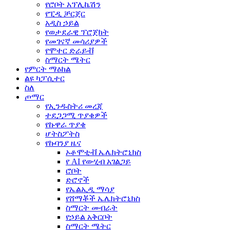
የሮቦት አፕሊኬሽን
የፒዲ ቻርጀር
አዲስ ኃይል
የወታደራዊ ፕሮጀክት
የመገናኛ መሳሪያዎች
የሞተር ድራይቭ
ስማርት ሜትር
የምርት ማዕከል
ልዩ ካፓሲተር
ስለ
ጦማር
የኢንዱስትሪ መረጃ
ተደጋጋሚ ጥያቄዎች
የኩዋራ ጥያቄ
ሆትስፖትስ
የኩባንያ ዜና
ኦቶሞቲቭ ኤሌክትሮኒክስ
የ AI የውሂብ አገልጋይ
ሮቦት
ድሮኖች
የኤልኢዲ ማሳያ
የሸማቾች ኤሌክትሮኒክስ
ስማርት መብራት
የኃይል አቅርቦት
ስማርት ሜትር