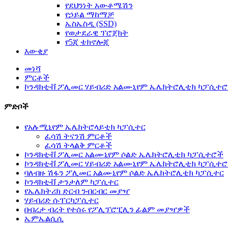
የደህንነት አውቶሜሽን
የኃይል ማከማቻ
ኤስኤስዲ (SSD)
የወታደራዊ ፕሮጀክት
የ5ጂ ቴክኖሎጂ
እውቂያ
መነሻ
ምርቶች
ኮንዳክቲቭ ፖሊመር ሃይብሪድ አልሙኒየም ኤሌክትሮሊቲክ ካፓሲተ
ምድቦች
የአሉሚኒየም ኤሌክትሮላይቲክ ካፓሲተር
ፈሳሽ ትናንሽ ምርቶች
ፈሳሽ ትላልቅ ምርቶች
ኮንዳክቲቭ ፖሊመር አልሙኒየም ሶልድ ኤሌክትሮሊቲክ ካፓሲተሮች
ኮንዳክቲቭ ፖሊመር ሃይብሪድ አልሙኒየም ኤሌክትሮሊቲክ ካፓሲተ
ባለብዙ ሽፋን ፖሊመር አልሙኒየም ሶልድ ኤሌክትሮሊቲክ ካፓሲተር
ኮንዳክቲቭ ታንታለም ካፓሲተር
የኤሌክትሪክ ድርብ ንብርብር መያዣ
ሃይብሪድ ሱፐርካፓሲተር
በብረታ ብረት የተሰሩ የፖሊፕሮፒሊን ፊልም መያዣዎች
ኤምኤልሲሲ