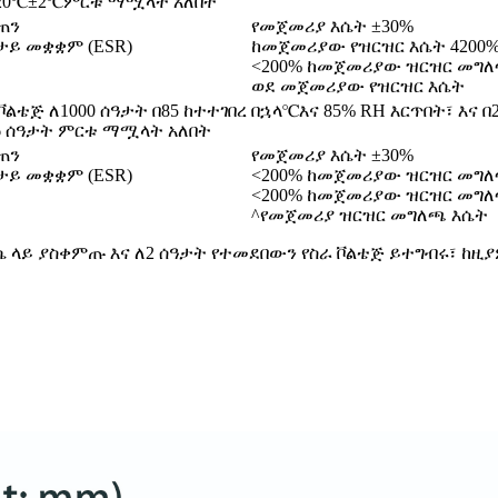
20
℃
±2
℃
ምርቱ ማሟላት አለበት
ጠን
የመጀመሪያ እሴት ±30%
ይ መቋቋም (ESR)
ከመጀመሪያው የዝርዝር እሴት 4200
<200% ከመጀመሪያው ዝርዝር መግ
ወደ መጀመሪያው የዝርዝር እሴት
ልቴጅ ለ1000 ሰዓታት በ85 ከተተገበረ በኋላ
℃
እና 85% RH እርጥበት፣ እና በ
6 ሰዓታት ምርቱ ማሟላት አለበት
ጠን
የመጀመሪያ እሴት ±30%
ይ መቋቋም (ESR)
<200% ከመጀመሪያው ዝርዝር መግ
<200% ከመጀመሪያው ዝርዝር መግ
^የመጀመሪያ ዝርዝር መግለጫ እሴት
°ሴ ላይ ያስቀምጡ እና ለ2 ሰዓታት የተመደበውን የስራ ቮልቴጅ ይተግብሩ፣ ከዚ