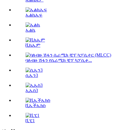
ኤልኬኤፍ
ኤልኬ
ቪኬኤም
ባለብዙ ሽፋን የሴራሚክ ቺፕ ካፓሲቶ...
ሲኤን3
ኢኤስ3
ቪኤችኤክስ
ቪፒ1