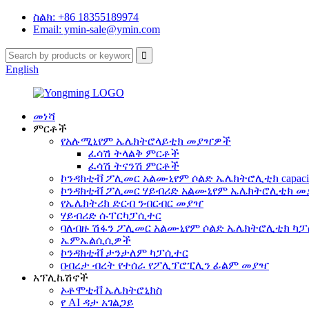
ስልክ: +86 18355189974
Email: ymin-sale@ymin.com
English
መነሻ
ምርቶች
የአሉሚኒየም ኤሌክትሮላይቲክ መያዣዎች
ፈሳሽ ትላልቅ ምርቶች
ፈሳሽ ትናንሽ ምርቶች
ኮንዳክቲቭ ፖሊመር አልሙኒየም ሶልድ ኤሌክትሮሊቲክ capacit
ኮንዳክቲቭ ፖሊመር ሃይብሪድ አልሙኒየም ኤሌክትሮሊቲክ 
የኤሌክትሪክ ድርብ ንብርብር መያዣ
ሃይብሪድ ሱፐርካፓሲተር
ባለብዙ ሽፋን ፖሊመር አልሙኒየም ሶልድ ኤሌክትሮሊቲክ ካ
ኤምኤልሲሲዎች
ኮንዳክቲቭ ታንታለም ካፓሲተር
በብረታ ብረት የተሰራ የፖሊፕሮፒሊን ፊልም መያዣ
አፕሊኬሽኖች
ኦቶሞቲቭ ኤሌክትሮኒክስ
የ AI ዳታ አገልጋይ