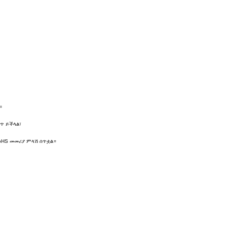
።
ሰጥ ይችላል፣
oHS መመሪያ ምላሽ ሰጥቷል።