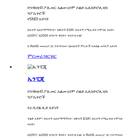
ኮንዳክቲቭ ፖሊመር አልሙኒየም ሶልድ ኤሌክትሮሊቲክ
ካፓሲተሮች
የSMD አይነት
ከፍተኛ አስተማማኝነት፣ ዝቅተኛ ESR፣ ከፍተኛ የሚፈቀድ የሞገድ ፍሰት፣
በ105℃ ለ2000 ሰዓታት ዋስትና ተሰጥቶታል፣
ከ RoHS መመሪያ ጋር የተጣጣመ፣ ለአነስተኛ ምርቶች የወለል መጫኛ አይነት
ምርመራ
ዝርዝር
ኤንፒጂ
ኮንዳክቲቭ ፖሊመር አልሙኒየም ሶልድ ኤሌክትሮሊቲክ
ካፓሲተሮች
የራዲያል ሊድ አይነት
ትልቅ አቅም፣ ከፍተኛ አስተማማኝነት፣ ዝቅተኛ ESR፣ ከፍተኛ የሚፈቀድ የሞገድ
ፍሰት፣
በ105℃ ለ2000 ሰዓታት ዋስትና ተሰጥቶታል፣ ከ RoHS መመሪያ ጋር የተጣጣመ፣