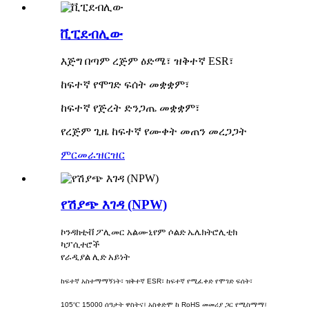
ቪፒደብሊው
እጅግ በጣም ረጅም ዕድሜ፣ ዝቅተኛ ESR፣
ከፍተኛ የሞገድ ፍሰት መቋቋም፣
ከፍተኛ የጅረት ድንጋጤ መቋቋም፣
የረጅም ጊዜ ከፍተኛ የሙቀት መጠን መረጋጋት
ምርመራ
ዝርዝር
የሽያጭ እገዳ (NPW)
ኮንዳክቲቭ ፖሊመር አልሙኒየም ሶልድ ኤሌክትሮሊቲክ
ካፓሲተሮች
የራዲያል ሊድ አይነት
ከፍተኛ አስተማማኝነት፣ ዝቅተኛ ESR፣ ከፍተኛ የሚፈቀድ የሞገድ ፍሰት፣
105℃ 15000 ሰዓታት ዋስትና፣ አስቀድሞ ከ RoHS መመሪያ ጋር የሚስማማ፣