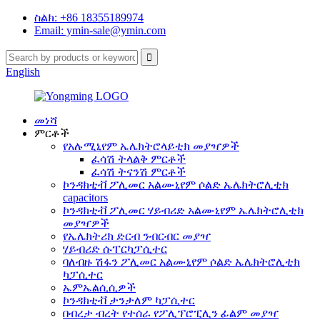
ስልክ: +86 18355189974
Email: ymin-sale@ymin.com
English
መነሻ
ምርቶች
የአሉሚኒየም ኤሌክትሮላይቲክ መያዣዎች
ፈሳሽ ትላልቅ ምርቶች
ፈሳሽ ትናንሽ ምርቶች
ኮንዳክቲቭ ፖሊመር አልሙኒየም ሶልድ ኤሌክትሮሊቲክ
capacitors
ኮንዳክቲቭ ፖሊመር ሃይብሪድ አልሙኒየም ኤሌክትሮሊቲክ
መያዣዎች
የኤሌክትሪክ ድርብ ንብርብር መያዣ
ሃይብሪድ ሱፐርካፓሲተር
ባለብዙ ሽፋን ፖሊመር አልሙኒየም ሶልድ ኤሌክትሮሊቲክ
ካፓሲተር
ኤምኤልሲሲዎች
ኮንዳክቲቭ ታንታለም ካፓሲተር
በብረታ ብረት የተሰራ የፖሊፕሮፒሊን ፊልም መያዣ