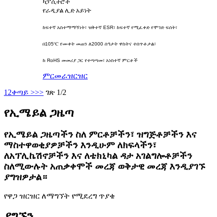
ካፓሲተሮች
የራዲያል ሊድ አይነት
ከፍተኛ አስተማማኝነት፣ ዝቅተኛ ESR፣ ከፍተኛ የሚፈቀድ የሞገድ ፍሰት፣
በ105℃ የሙቀት መጠን ለ2000 ሰዓታት ዋስትና ተሰጥቶታል፣
ከ RoHS መመሪያ ጋር የተጣጣመ፣ አነስተኛ ምርቶች
ምርመራ
ዝርዝር
1
2
ቀጣይ >
>>
ገጽ 1/2
የኢሜይል ጋዜጣ
የኢሜይል ጋዜጣችን ስለ ምርቶቻችን፣ ዝግጅቶቻችን እና
ማስተዋወቂያዎቻችን እንዲሁም ለክፍላችን፣
ለአፕሊኬሽኖቻችን እና ለቴክኒካል ዳታ አገልግሎቶቻችን
ስለሚውሉት አጠቃቀሞች መረጃ ወቅታዊ መረጃ እንዲያገኙ
ያግዝዎታል።
የዋጋ ዝርዝር ለማግኘት የሚደረግ ጥያቄ
ያግኙን