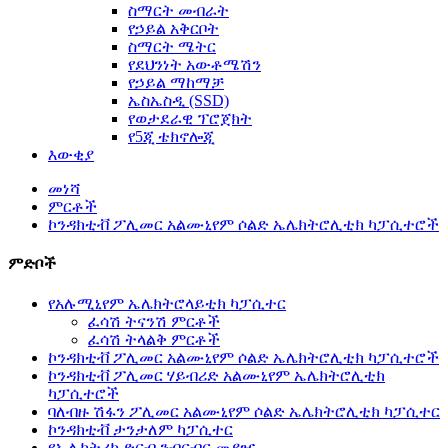
ስማርት መብራት
የኃይል አቅርቦት
ስማርት ሜትር
የደህንነት አውቶሜሽን
የኃይል ማከማቻ
ኤስኤስዲ (SSD)
የወታደራዊ ፕሮጀክት
የ5ጂ ቴክኖሎጂ
እውቂያ
መነሻ
ምርቶች
ኮንዳክቲቭ ፖሊመር አልሙኒየም ሶልድ ኤሌክትሮሊቲክ ካፓሲተሮች
ምድቦች
የአሉሚኒየም ኤሌክትሮላይቲክ ካፓሲተር
ፈሳሽ ትናንሽ ምርቶች
ፈሳሽ ትላልቅ ምርቶች
ኮንዳክቲቭ ፖሊመር አልሙኒየም ሶልድ ኤሌክትሮሊቲክ ካፓሲተሮች
ኮንዳክቲቭ ፖሊመር ሃይብሪድ አልሙኒየም ኤሌክትሮሊቲክ
ካፓሲተሮች
ባለብዙ ሽፋን ፖሊመር አልሙኒየም ሶልድ ኤሌክትሮሊቲክ ካፓሲተር
ኮንዳክቲቭ ታንታለም ካፓሲተር
የኤሌክትሪክ ድርብ ንብርብር መያዣ