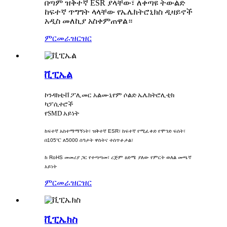
በጣም ዝቅተኛ ESR ያላቸው፣ ለቀጣዩ ትውልድ
ከፍተኛ ጥግግት ላላቸው የኤሌክትሮኒክስ ዲዛይኖች
አዲስ መለኪያ አስቀምጠዋል።
ምርመራ
ዝርዝር
ቪፒኤል
ኮንዳክቲቭ ፖሊመር አልሙኒየም ሶልድ ኤሌክትሮሊቲክ
ካፓሲተሮች
የSMD አይነት
ከፍተኛ አስተማማኝነት፣ ዝቅተኛ ESR፣ ከፍተኛ የሚፈቀድ የሞገድ ፍሰት፣
በ105℃ ለ5000 ሰዓታት ዋስትና ተሰጥቶታል፣
ከ RoHS መመሪያ ጋር የተጣጣመ፣ ረጅም ዕድሜ ያለው የምርት ወለል መጫኛ
አይነት
ምርመራ
ዝርዝር
ቪፒኤክስ