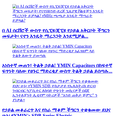
በ AI ሰርቨሮች ውስጥ የሲፒዩ/ጂፒዩ የኃይል አቅርቦት ችግርን
መፍታት፡ ናኖን እንዴት ማረጋጋት እንደሚቻል...
አነስተኛ መጠን፣ ትልቅ ኃይል! YMIN Capacitors በከፍተኛ
ፍጥነት ባለው የፀጉር ማድረቂያ ውስጥ ትልቅ ኃይል ይሰጣሉ...
የኃይል መቆራረጥ እና የስራ ማቆም ችግርን ተቋቁመው ደህና
ሁኑ፡ የYMIN's SDB Series Electric...