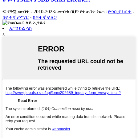
© የቅጂ መብት - 2010-2023፡ መብቱ በህግ የተጠበቀ ነው።
የጣቢያ ካርታ
-
ከፍተኛ ጦማር
-
ከፍተኛ ፍለጋ
ኢሜይል ላክ
x