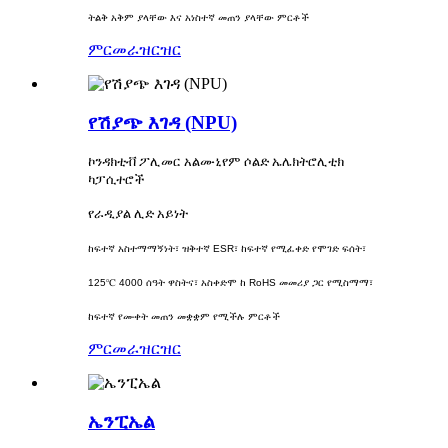
ትልቅ አቅም ያላቸው እና አነስተኛ መጠን ያላቸው ምርቶች
ምርመራ
ዝርዝር
የሽያጭ እገዳ (NPU)
ኮንዳክቲቭ ፖሊመር አልሙኒየም ሶልድ ኤሌክትሮሊቲክ
ካፓሲተሮች
የራዲያል ሊድ አይነት
ከፍተኛ አስተማማኝነት፣ ዝቅተኛ ESR፣ ከፍተኛ የሚፈቀድ የሞገድ ፍሰት፣
125℃ 4000 ሰዓት ዋስትና፣ አስቀድሞ ከ RoHS መመሪያ ጋር የሚስማማ፣
ከፍተኛ የሙቀት መጠን መቋቋም የሚችሉ ምርቶች
ምርመራ
ዝርዝር
ኤንፒኤል