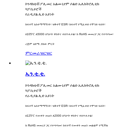
ኮንዳክቲቭ ፖሊመር አልሙኒየም ሶልድ ኤሌክትሮሊቲክ
ካፓሲተሮች
የራዲያል ሊድ አይነት
ከፍተኛ አስተማማኝነት፣ ዝቅተኛ ESR፣ ከፍተኛ የሚፈቀድ የሞገድ ፍሰት፣
በ105℃ ለ5000 ሰዓታት ዋስትና ተሰጥቶታል፣ ከ RoHS መመሪያ ጋር የተጣጣመ፣
ረጅም ዕድሜ ያለው ምርት
ምርመራ
ዝርዝር
ኤን.ቲ.ቲ.
ኮንዳክቲቭ ፖሊመር አልሙኒየም ሶልድ ኤሌክትሮሊቲክ
ካፓሲተሮች
የራዲያል ሊድ አይነት
ከፍተኛ አስተማማኝነት፣ ዝቅተኛ ESR፣ ከፍተኛ የሚፈቀድ የሞገድ ፍሰት፣
በ125℃ የሙቀት መጠን ለ2000 ሰዓታት ዋስትና ተሰጥቶታል፣
ከ RoHS መመሪያ ጋር የተጣጣመ፣ ከፍተኛ የሙቀት መጠን መቋቋም የሚችሉ