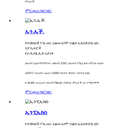
ምርቶች
ምርመራ
ዝርዝር
ኤን.ኤች.
ኮንዳክቲቭ ፖሊመር አልሙኒየም ሶልድ ኤሌክትሮሊቲክ
ካፓሲተሮች
የራዲያል ሊድ አይነት
ከፍተኛ አስተማማኝነት፣ ዝቅተኛ ESR፣ ከፍተኛ የሚፈቀድ የሞገድ ፍሰት፣
በ105℃ የሙቀት መጠን ለ2000 ሰዓታት ዋስትና ተሰጥቶታል፣
ከ RoHS መመሪያ፣ ከፍተኛ ቮልቴጅ ያላቸው ምርቶች ጋር የሚስማማ
ምርመራ
ዝርዝር
ኤንፒኤክስ
ኮንዳክቲቭ ፖሊመር አልሙኒየም ሶልድ ኤሌክትሮሊቲክ