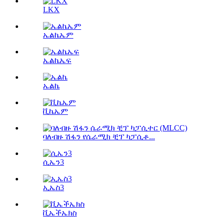
LKX
ኤልኬኤም
ኤልኬኤፍ
ኤልኬ
ቪኬኤም
ባለብዙ ሽፋን የሴራሚክ ቺፕ ካፓሲቶ...
ሲኤን3
ኢኤስ3
ቪኤችኤክስ