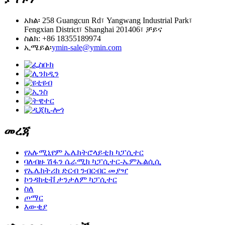
አክል፡ 258 Guangcun Rd፣ Yangwang Industrial Park፣
Fengxian District፣ Shanghai 201406፣ ቻይና
ስልክ: +86 18355189974
ኢሜይል፡
ymin-sale@ymin.com
መረጃ
የአሉሚኒየም ኤሌክትሮላይቲክ ካፓሲተር
ባለብዙ ሽፋን ሴራሚክ ካፓሲተር-ኤምኤልሲሲ
የኤሌክትሪክ ድርብ ንብርብር መያዣ
ኮንዳክቲቭ ታንታለም ካፓሲተር
ስለ
ጦማር
እውቂያ