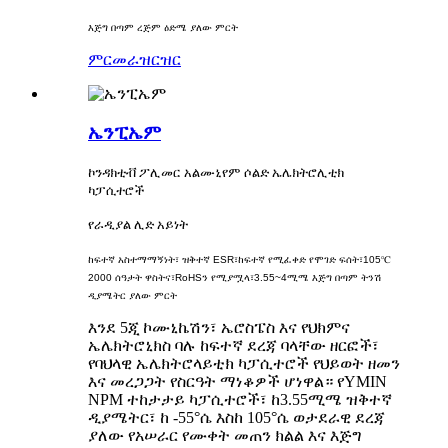
እጅግ በጣም ረጅም ዕድሜ ያለው ምርት
ምርመራ
ዝርዝር
ኤንፒኤም
ኮንዳክቲቭ ፖሊመር አልሙኒየም ሶልድ ኤሌክትሮሊቲክ
ካፓሲተሮች
የራዲያል ሊድ አይነት
ከፍተኛ አስተማማኝነት፣ ዝቅተኛ ESR፣
ከፍተኛ የሚፈቀድ የሞገድ ፍሰት፣
105℃
2000 ሰዓታት ዋስትና፣
RoHSን የሚያሟላ፣
3.55~4ሚሜ እጅግ በጣም ትንሽ
ዲያሜትር ያለው ምርት
እንደ 5ጂ ኮሙኒኬሽን፣ ኤሮስፔስ እና የህክምና
ኤሌክትሮኒክስ ባሉ ከፍተኛ ደረጃ ባላቸው ዘርፎች፣
የባህላዊ ኤሌክትሮላይቲክ ካፓሲተሮች የህይወት ዘመን
እና መረጋጋት የስርዓት ማነቆዎች ሆነዋል። የYMIN
NPM ተከታታይ ካፓሲተሮች፣ ከ3.55ሚሜ ዝቅተኛ
ዲያሜትር፣ ከ -55°ሴ እስከ 105°ሴ ወታደራዊ ደረጃ
ያለው የአሠራር የሙቀት መጠን ክልል እና እጅግ