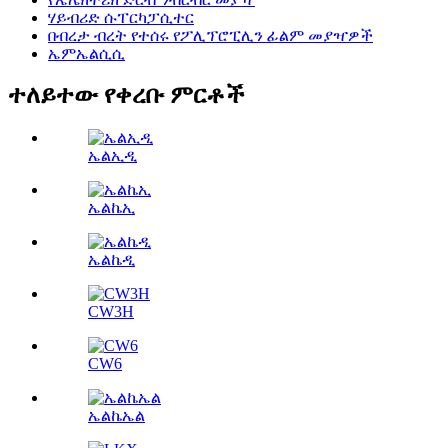
ሃይብሪድ ሱፐርካፓሲተር
በብረታ ብረት የተሰሩ የፖሊፕሮፒሊን ፊልም መያዣዎች
ኤምኤልሲሲ
ተለይተው የቀረቡ ምርቶች
ኤልኢዲ
ኤልኬኢ
ኤልኬዲ
CW3H
CW6
ኤልኬኤል