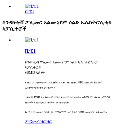
ቪፒ1
ኮንዳክቲቭ ፖሊመር አልሙኒየም ሶልድ ኤሌክትሮሊቲክ
ካፓሲተሮች
ቪፒ1
ኮንዳክቲቭ ፖሊመር አልሙኒየም ሶልድ ኤሌክትሮሊቲክ
ካፓሲተሮች
የSMD አይነት
የጠንካራ አልሙኒየም ኤሌክትሮላይቲክ ካፓሲተር VP1 ባህሪያት ከፍተኛ
አስተማማኝነትን ያካትታሉ፣
ዝቅተኛ ESR እና ከፍተኛ የሚፈቀድ የሞገድ ፍሰት። በ105 ℃ አካባቢ ለ2000
ሰዓታት እንደሚሠራ ዋስትና ተሰጥቶታል፣
ከ RoHS መመሪያዎች ጋር የሚስማማ እና እንደ SMD መስፈርት የተመደበ።
ምርመራ
ዝርዝር