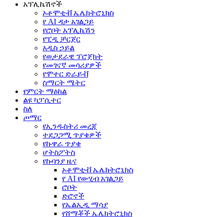
አፕሊኬሽኖች
ኦቶሞቲቭ ኤሌክትሮኒክስ
የ AI ዳታ አገልጋይ
የሮቦት አፕሊኬሽን
የፒዲ ቻርጀር
አዲስ ኃይል
የወታደራዊ ፕሮጀክት
የመገናኛ መሳሪያዎች
የሞተር ድራይቭ
ስማርት ሜትር
የምርት ማዕከል
ልዩ ካፓሲተር
ስለ
ጦማር
የኢንዱስትሪ መረጃ
ተደጋጋሚ ጥያቄዎች
የኩዋራ ጥያቄ
ሆትስፖትስ
የኩባንያ ዜና
ኦቶሞቲቭ ኤሌክትሮኒክስ
የ AI የውሂብ አገልጋይ
ሮቦት
ድሮኖች
የኤልኢዲ ማሳያ
የሸማቾች ኤሌክትሮኒክስ