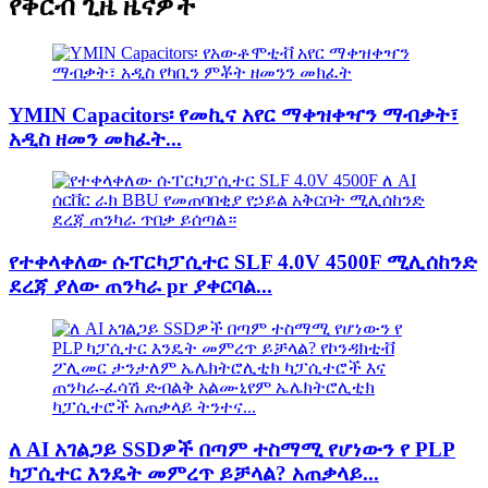
የቅርብ ጊዜ ዜናዎች
YMIN Capacitors፡ የመኪና አየር ማቀዝቀዣን ማብቃት፣
አዲስ ዘመን መክፈት...
የተቀላቀለው ሱፐርካፓሲተር SLF 4.0V 4500F ሚሊሰከንድ
ደረጃ ያለው ጠንካራ pr ያቀርባል...
ለ AI አገልጋይ SSDዎች በጣም ተስማሚ የሆነውን የ PLP
ካፓሲተር እንዴት መምረጥ ይቻላል? አጠቃላይ...